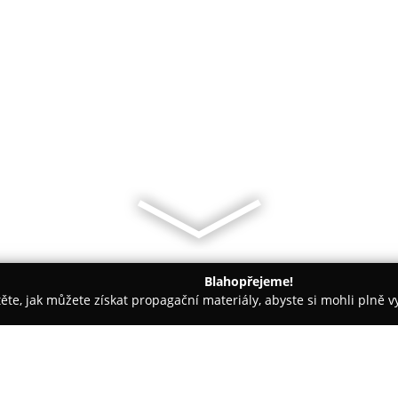
Blahopřejeme!
těte, jak můžete získat propagační materiály, abyste si mohli plně 
jem nemovitostí - Hradec Králové
Reklama Na Benešovce