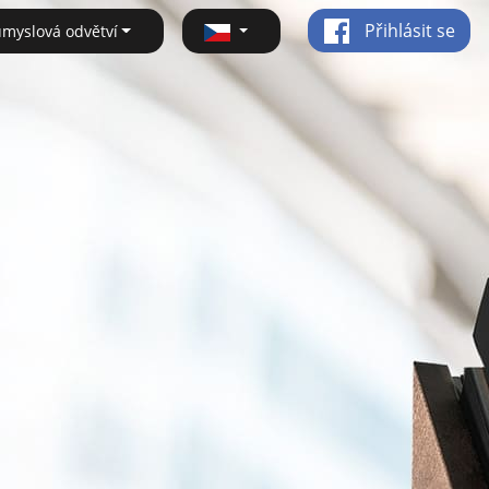
Přihlásit se
ůmyslová odvětví