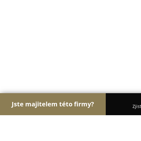
Jste majitelem této firmy?
Zjis
Orlové Realit
Realitní kanceláře, Prodej a Proná