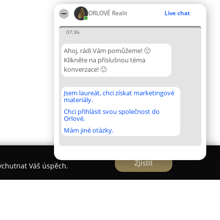
ORLOVÉ Realit
Live chat
07:36
Ahoj, rádi Vám pomůžeme! 🙂
Klikněte na příslušnou téma
konverzace! 🙂
Jsem laureát, chci získat marketingové
materiály.
Chci přihlásit svou společnost do
Orlové.
Mám jiné otázky.
Zjistit
vychutnat Váš úspěch.