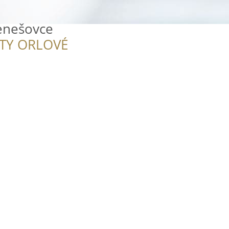
enešovce
ITY ORLOVÉ