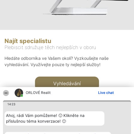
Najít specialistu
Plebiscit sdružuje těch nejlepších v oboru
Hledáte odborníka ve Vašem okolí? Vyzkoušejte naše
vyhledávání. Využívejte pouze ty nejlepší služby!
Vyhledávání
ORLOVÉ Realit
Live chat
14:23
Ahoj, rádi Vám pomůžeme! 🙂 Klikněte na
příslušnou téma konverzace! 🙂
Organizátor hlasování
Plebiscyt
Kontakt
Bright Side Solutions sp. z o.
Vítězové
Kontakt