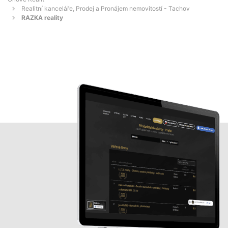
Realitní kanceláře, Prodej a Pronájem nemovitostí - Tachov
RAZKA reality