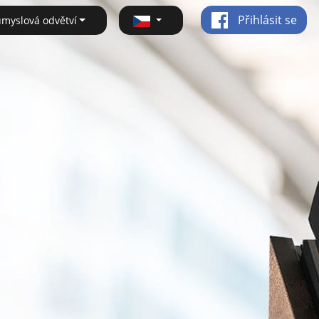
Přihlásit se
ůmyslová odvětví