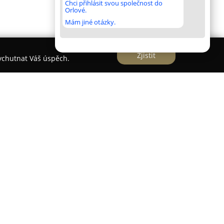
Chci přihlásit svou společnost do
Orlové.
Mám jiné otázky.
Zjistit
vychutnat Váš úspěch.
 Tachově jako zavedená realitní kancelář s
alostmi místního trhu. Sídlo společnosti se
ubliky 751, kde poskytuje široké spektrum služeb
prodej, nákup a pronájem rezidenčních i
a individuální přístup ke klientům a na