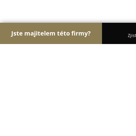
Jste majitelem této firmy?
Zjis
Orlové Realit
Realitní kanceláře, Prodej a Proná
REMAX Active Broker
8.7
(15)