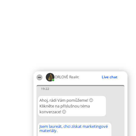
ORLOVÉ Realit
Live chat
19:22
Ahoj, rádi Vám pomůžeme! 🙂
Klikněte na příslušnou téma
konverzace! 🙂
Jsem laureát, chci získat marketingové
materiály.