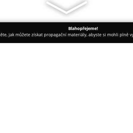
Blahopřejeme!
těte, jak můžete získat propagační materiály, abyste si mohli plně 
jem nemovitostí - Tachov
REMAX Active Broker
O společnosti:
RE/MAX Active Broker
působí v
dlouhou historií a hlubokými zn
nachází na adrese Náměstí Rep
v oblasti realit, zahrnujících 
Zobrazit více >>
komerčních prostor.
Realitní kancelář se zaměřuje n