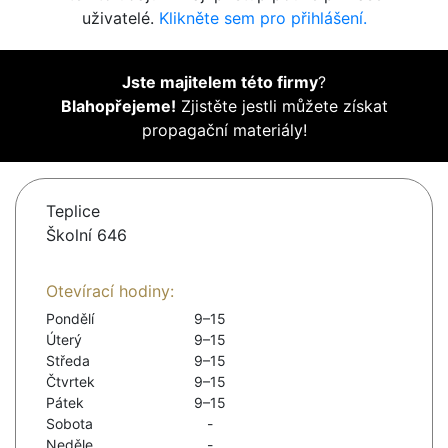
uživatelé.
Klikněte sem pro přihlášení.
Jste majitelem této firmy
?
Blahopřejeme!
Zjistěte jestli můžete získat
propagační materiály!
Teplice
Školní 646
Otevírací hodiny:
Pondělí
9–15
Úterý
9–15
Středa
9–15
Čtvrtek
9–15
Pátek
9–15
Sobota
-
Neděle
-