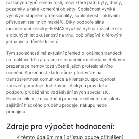
rozličných typů nemovitostí, mezi které patří byty, domy,
pozemky a také komerční objekty. Společnost vyniká
vysokým stupněm profesionality, spolehlivostí i aktivním
přístupem realitních makléřů. Díky podpoře silné
mezinárodní značky RE/MAX využívá výhod rozsáhlé sítě
a dlouhých let zkušeností na trhu, což přispívá k férovým
jednáním a důvěře klientů.
Tým společnosti má aktuální přehled o lokálních trendech
na realitním trhu a pracuje s moderními metodami efektivní
prezentace nemovitostí včetně jejich profesionálního
ocenění. Společnost klade důraz především na
transparentnost komunikace a klientskou spokojenost,
zároveň garantuje dodržování etických pravidel a
podporu průběžného vzdělávání svých specialistů.
Hlavním cílem je usnadnění procesu realitních transakcí a
zajištění hladkého průběhu prodeje, nákupu nebo
pronájmu.
Zdroje pro výpočet hodnocení:
K těmto údajům mají přístup pouze přihlášení