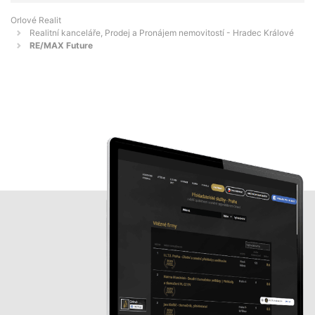
Orlové Realit
Realitní kanceláře, Prodej a Pronájem nemovitostí - Hradec Králové
RE/MAX Future