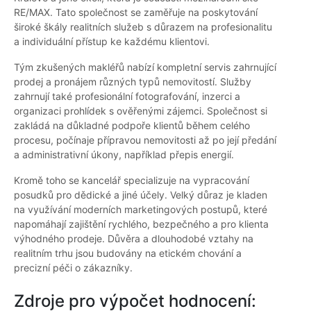
RE/MAX. Tato společnost se zaměřuje na poskytování
široké škály realitních služeb s důrazem na profesionalitu
a individuální přístup ke každému klientovi.
Tým zkušených makléřů nabízí kompletní servis zahrnující
prodej a pronájem různých typů nemovitostí. Služby
zahrnují také profesionální fotografování, inzerci a
organizaci prohlídek s ověřenými zájemci. Společnost si
zakládá na důkladné podpoře klientů během celého
procesu, počínaje přípravou nemovitosti až po její předání
a administrativní úkony, například přepis energií.
Kromě toho se kancelář specializuje na vypracování
posudků pro dědické a jiné účely. Velký důraz je kladen
na využívání moderních marketingových postupů, které
napomáhají zajištění rychlého, bezpečného a pro klienta
výhodného prodeje. Důvěra a dlouhodobé vztahy na
realitním trhu jsou budovány na etickém chování a
precizní péči o zákazníky.
Zdroje pro výpočet hodnocení: