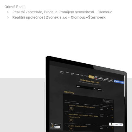
Orlové Realit
Realitní kanceláře, Prodej a Pronájem nemovitostí - Olomouc
Realitní společnost Zvonek s.r.o - Olomouc+Šternberk