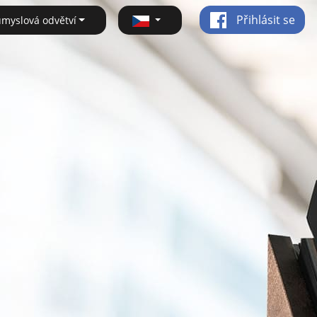
Přihlásit se
ůmyslová odvětví