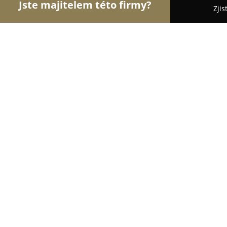
Jste majitelem této firmy?
Zjis
Orlové Realit
Realitní kanceláře, Prodej a Proná
Reality - Byty Černý
8.7
(48)
Liberec, Kostelní 10
Zobrazit telefonní číslo