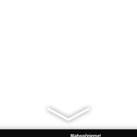
Blahopřejeme!