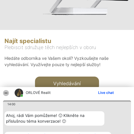
Najít specialistu
Plebiscit sdružuje těch nejlepších v oboru
Hledáte odborníka ve Vašem okolí? Vyzkoušejte naše
vyhledávání. Využívejte pouze ty nejlepší služby!
Vyhledávání
ORLOVÉ Realit
Live chat
14:00
Ahoj, rádi Vám pomůžeme! 🙂 Klikněte na
příslušnou téma konverzace! 🙂
Organizátor hlasování
Plebiscyt
Kontakt
Bright Side Solutions sp. z o.
Vítězové
Kontakt