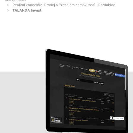
Realitní kanceláře, Prodej a Pronájem nemovitostí - Pardubice
TALANDA Invest