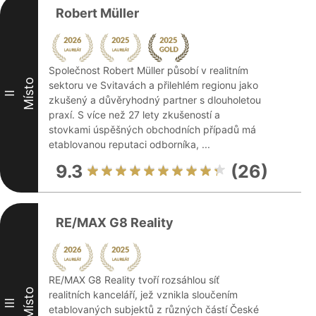
Robert Müller
Společnost Robert Müller působí v realitním
Místo
sektoru ve Svitavách a přilehlém regionu jako
II
zkušený a důvěryhodný partner s dlouholetou
praxí. S více než 27 lety zkušeností a
stovkami úspěšných obchodních případů má
etablovanou reputaci odborníka, ...
9.3
(26)
RE/MAX G8 Reality
RE/MAX G8 Reality tvoří rozsáhlou síť
Místo
realitních kanceláří, jež vznikla sloučením
III
etablovaných subjektů z různých částí České