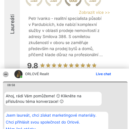
Zobrazit více >>
Laureáti
Petr Ivanko - realitní specialista působí
v Pardubicích, kde nabízí komplexní
služby v oblasti prodeje nemovitostí z
adresy Smilova 386. S osmiletou
zkušeností v oboru se zaměřuje
především na prodej bytů a domů,
přičemž klade důraz na profesionální ...
9.8
ORLOVÉ Realit
Live chat
08:58
Organizátor hlasování
Plebiscyt
Kontakt
Bright Side Solutions sp. z o.
Vítězové
Kontakt
o. sp. k.
Seznam všech
Ahoj, rádi Vám pomůžeme! 🙂 Klikněte na
ul. Ruska 22
laureátů
příslušnou téma konverzace! 🙂
Wrocław 50-079
Zásady
KRS 0000749100 | Regon
Pravidla
381313360 | NIP 8943132676
Zásady
Jsem laureát, chci získat marketingové materiály.
ochrany
osobních údajů
Chci přihlásit svou společnost do Orlové.