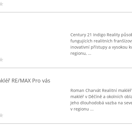
Century 21 Indigo Reality působ
fungujících realitních franšízo
inovativní přístupy a vysokou k
regionu, ...
kléř RE/MAX Pro vás
Roman Charvát Realitní makléř 
makléř v Děčíně a okolních obl
Jeho dlouhodobá vazba na severn
v regionu ...