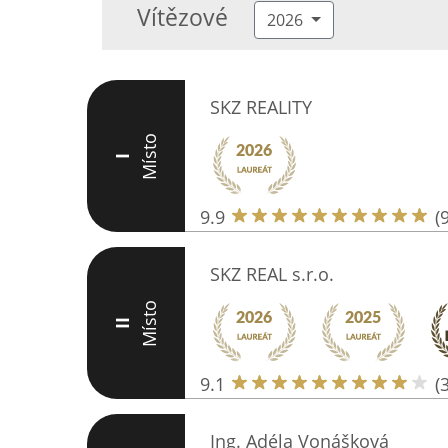
Vítězové
2026
SKZ REALITY
Místo
I
9.9
(
SKZ REAL s.r.o.
Místo
II
9.1
(
Ing. Adéla Vonášková