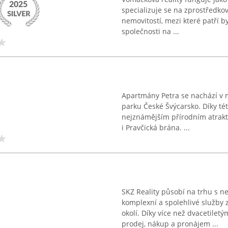
specializuje se na zprostředk
nemovitostí, mezi které patří b
společnosti na ...
Apartmány Petra se nachází v 
parku České Švýcarsko. Díky té
nejznámějším přírodním atrakti
i Pravčická brána. ...
SKZ Reality působí na trhu s n
komplexní a spolehlivé služby
okolí. Díky více než dvacetilet
prodej, nákup a pronájem ...