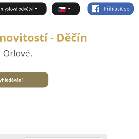
Přihlásit se
ůmyslová odvětví
ovitostí - Děčín
 Orlové.
yhledávání