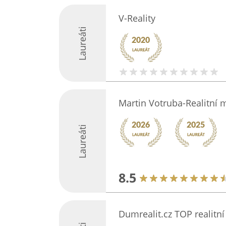
V-Reality
Laureáti
Martin Votruba-Realitní m
Laureáti
8.5
Dumrealit.cz TOP realitní