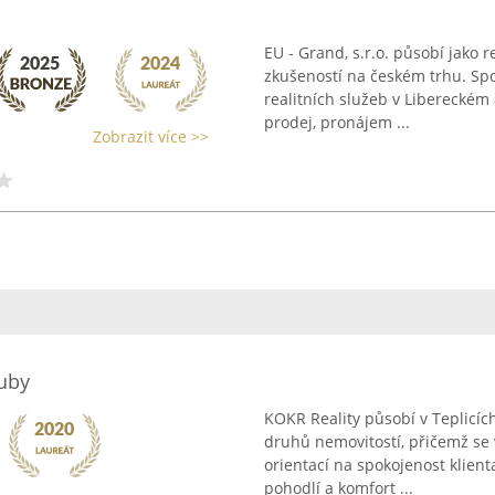
EU - Grand, s.r.o. působí jako r
zkušeností na českém trhu. Sp
realitních služeb v Libereckém 
prodej, pronájem ...
Zobrazit více >>
ruby
KOKR Reality působí v Teplicíc
druhů nemovitostí, přičemž se
orientací na spokojenost klienta
pohodlí a komfort ...