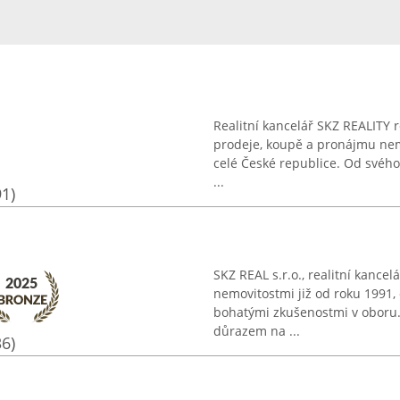
Realitní kancelář SKZ REALITY r
prodeje, koupě a pronájmu nem
celé České republice. Od svého
...
91)
SKZ REAL s.r.o., realitní kancel
nemovitostmi již od roku 1991, 
bohatými zkušenostmi v oboru. 
důrazem na ...
36)