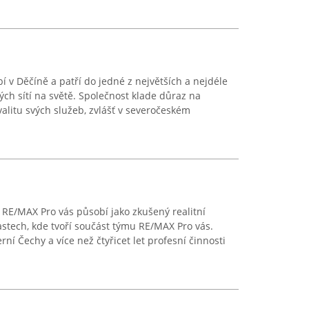
í v Děčíně a patří do jedné z největších a nejdéle
vých sítí na světě. Společnost klade důraz na
valitu svých služeb, zvlášť v severočeském
RE/MAX Pro vás působí jako zkušený realitní
astech, kde tvoří součást týmu RE/MAX Pro vás.
í Čechy a více než čtyřicet let profesní činnosti