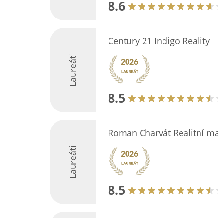
8.6
Century 21 Indigo Reality
Laureáti
8.5
Roman Charvát Realitní ma
Laureáti
8.5