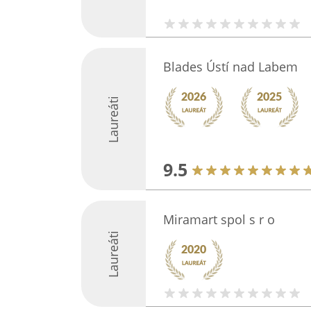
Blades Ústí nad Labem
Laureáti
9.5
Miramart spol s r o
Laureáti