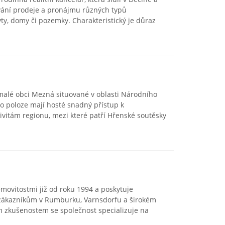
ování prodeje a pronájmu různých typů
yty, domy či pozemky. Charakteristický je důraz
malé obci Mezná situované v oblasti Národního
to poloze mají hosté snadný přístup k
vitám regionu, mezi které patří Hřenské soutěsky
emovitostmi již od roku 1994 a poskytuje
 zákazníkům v Rumburku, Varnsdorfu a širokém
ým zkušenostem se společnost specializuje na