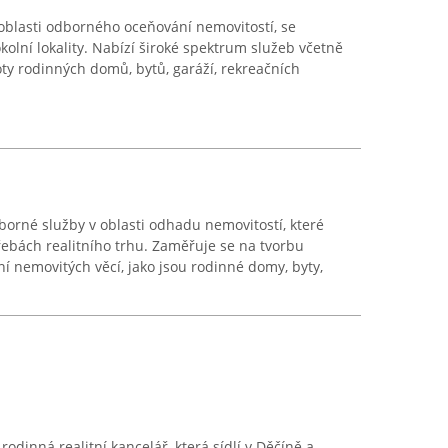
oblasti odborného oceňování nemovitostí, se
olní lokality. Nabízí široké spektrum služeb včetně
ty rodinných domů, bytů, garáží, rekreačních
borné služby v oblasti odhadu nemovitostí, které
řebách realitního trhu. Zaměřuje se na tvorbu
 nemovitých věcí, jako jsou rodinné domy, byty,
rodinná realitní kancelář, která sídlí v Děčíně a