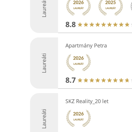
Laureáti
8.8
Apartmány Petra
Laureáti
8.7
SKZ Reality_20 let
Laureáti