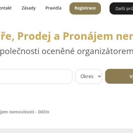
ontakt
Zásady
Pravidla
Registrace
Další pr
áře, Prodej a Pronájem nem
 společnosti oceněné organizátorem
V
ájem nemovitostí - Děčín