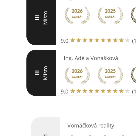
Místo
III
9.0
(
Ing. Adéla Vonášková
Místo
III
9.0
(
Vomáčková reality