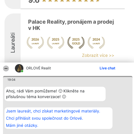
9.6
Palace Reality, pronájem a prodej
v HK
Laureáti
Zobrazit více >>
9.8
ORLOVÉ Realit
Live chat
19:04
Organizátor hlasování
Plebiscyt
Kontakt
Ahoj, rádi Vám pomůžeme! 🙂 Klikněte na
Bright Side Solutions sp. z o.
Vítězové
Kontakt
příslušnou téma konverzace! 🙂
o. sp. k.
Seznam všech
ul. Ruska 22
laureátů
Wrocław 50-079
Zásady
KRS 0000749100 | Regon
Pravidla
Jsem laureát, chci získat marketingové materiály.
381313360 | NIP 8943132676
Zásady
Chci přihlásit svou společnost do Orlové.
ochrany
osobních údajů
Mám jiné otázky.